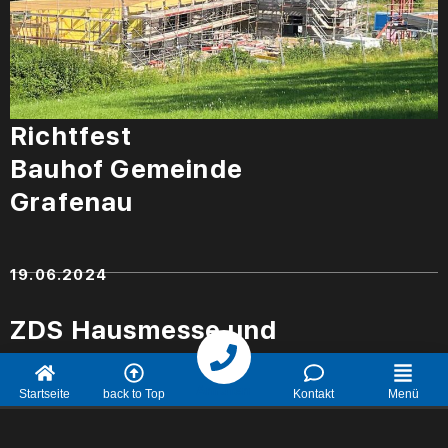
Richtfest
Bauhof Gemeinde
Grafenau
19.06.2024
ZDS Hausmesse und
Einweihung
Neubau Walddorfhäslach
Anrufen
Startseite
back to Top
Kontakt
Menü